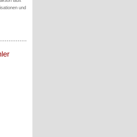
ktion läuft
isationen und
ler