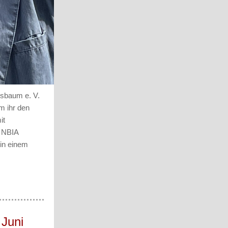
gsbaum e. V.
m ihr den
it
n NBIA
 in einem
 Juni