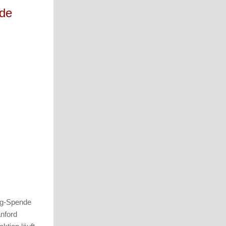
ide
ing-Spende
anford