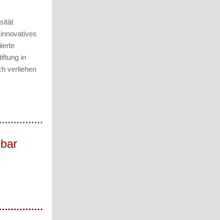
ität
 innovatives
ierte
iftung in
ch verliehen
gbar