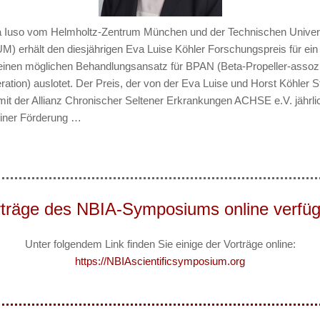
a Iuso vom Helmholtz-Zentrum München und der Technischen Univers
) erhält den diesjährigen Eva Luise Köhler Forschungspreis für ein
 einen möglichen Behandlungsansatz für BPAN (Beta-Propeller-assozi
tion) auslotet. Der Preis, der von der Eva Luise und Horst Köhler St
mit der Allianz Chronischer Seltener Erkrankungen ACHSE e.V. jährli
 einer Förderung …
träge des NBIA-Symposiums online verfü
Unter folgendem Link finden Sie einige der Vorträge online:
https://NBIAscientificsymposium.org