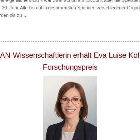
 Der eigentliche MDBR war zwar schon am 13. Juni, aber die Spendena
 30. Juni. Alle bis dahin gesammelten Spenden verschiedener Organ
erden bis zu …
AN-Wissenschaftlerin erhält Eva Luise Köh
Forschungspreis