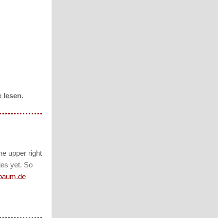
 lesen.
the upper right
ges yet. So
baum.de