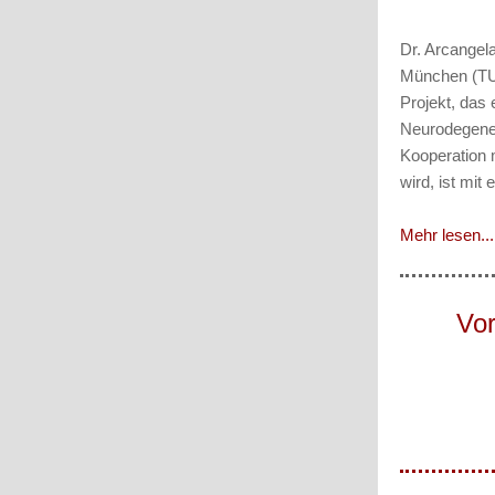
Dr. Arcangel
München (TUM
Projekt, das
Neurodegenera
Kooperation 
wird, ist mit
Mehr lesen...
Vor