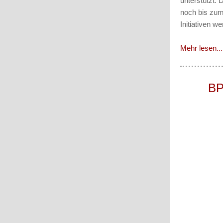
unterstützt.
noch bis zum
Initiativen w
Mehr lesen...
BP