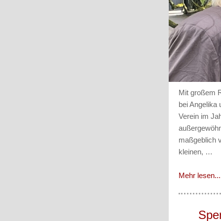
Mit großem R
bei Angelika
Verein im Ja
außergewöhnl
maßgeblich v
kleinen, …
Mehr lesen...
Spen