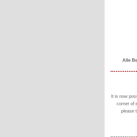
Alle B
It is now poss
corner of 
please t