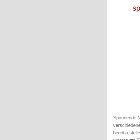
sp
Spannende Ne
verschiedene
bereitzustell