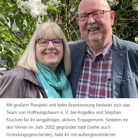
Mit großem Respekt und tiefer Anerkennung bedankt sich das
Team von Hoffnungsbaum e. V. bei Angelika und Stephan
Klucken für ihr langjähriges aktives Engagement. Seitdem ihr
den Verein im Jahr 2002 gegründet habt (siehe auch
Gründungsgeschichte), habt ihr mit außergewöhnlicher