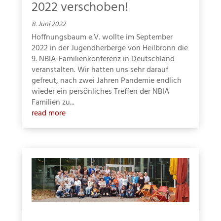
2022 verschoben!
8. Juni 2022
Datenschutz
Hoffnungsbaum e.V. wollte im September
2022 in der Jugendherberge von Heilbronn die
Ich akzeptiere die
9. NBIA-Familienkonferenz in Deutschland
Datenschutzerklärung.*
veranstalten. Wir hatten uns sehr darauf
gefreut, nach zwei Jahren Pandemie endlich
wieder ein persönliches Treffen der NBIA
Newsletter abonnieren!
Familien zu...
read more
*Pflichtangaben, Sie können diesen Service jederzeit
wieder abbestellen.