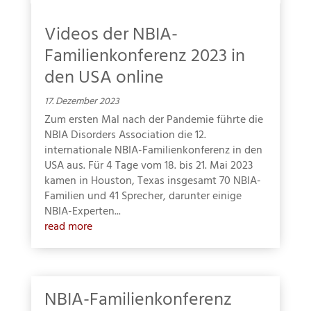
Videos der NBIA-
Familienkonferenz 2023 in
Abonnieren Sie unseren
Hoffnungsbaum-
den USA online
Newsletter!
17. Dezember 2023
Mit unseren Newsletter-E-Mails erhalten Sie
Zum ersten Mal nach der Pandemie führte die
wertvolle Informationen rund um NBIA. Wenn
NBIA Disorders Association die 12.
Sie neben dem allgemeinen Newsletter
internationale NBIA-Familienkonferenz in den
zusätzliche Infos zu einzelnen NBIA-Varianten
USA aus. Für 4 Tage vom 18. bis 21. Mai 2023
oder spezielle Infos für Forscher/Kliniker
kamen in Houston, Texas insgesamt 70 NBIA-
abonnieren wollen, klicken Sie bitte hier:
Familien und 41 Sprecher, darunter einige
Zusätzliche Infos abonnieren
NBIA-Experten...
read more
NBIA-Familienkonferenz